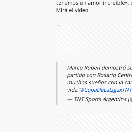
tenemos un amor increíble», 
Mirá el video:
Ads
Marco Ruben demostró su
partido con Rosario Centra
muchos sueños con la ca
vida.”
#CopaDeLaLigaxTNT
— TNT Sports Argentina 
Ads