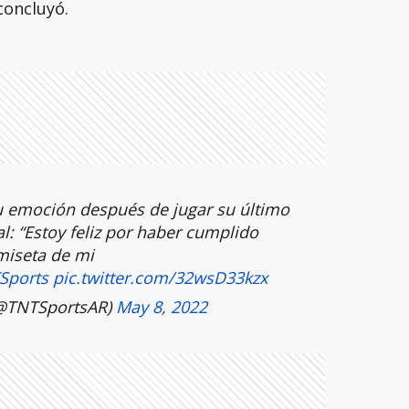
concluyó.
 emoción después de jugar su último
l: “Estoy feliz por haber cumplido
miseta de mi
Sports
pic.twitter.com/32wsD33kzx
(@TNTSportsAR)
May 8, 2022