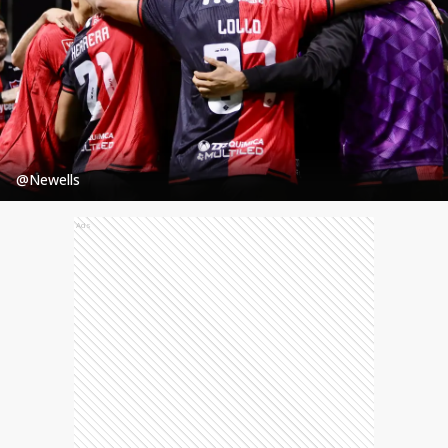
@Newells
Ads