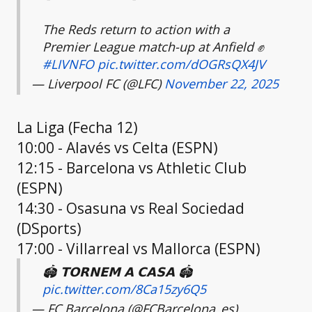
The Reds return to action with a
Premier League match-up at Anfield ✊
#LIVNFO
pic.twitter.com/dOGRsQX4JV
— Liverpool FC (@LFC)
November 22, 2025
La Liga (Fecha 12)
10:00 - Alavés vs Celta (ESPN)
12:15 - Barcelona vs Athletic Club
(ESPN)
14:30 - Osasuna vs Real Sociedad
(DSports)
17:00 - Villarreal vs Mallorca (ESPN)
🏟️ 𝗧𝗢𝗥𝗡𝗘𝗠 𝗔 𝗖𝗔𝗦𝗔 🏟️
pic.twitter.com/8Ca15zy6Q5
— FC Barcelona (@FCBarcelona_es)