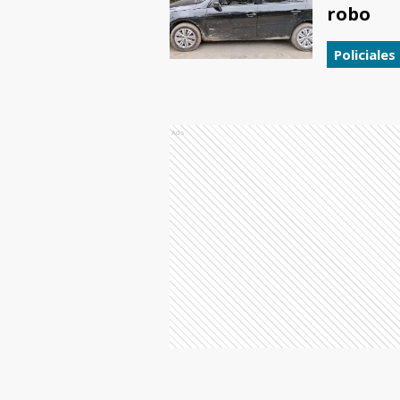
robo
Policiales
Ads