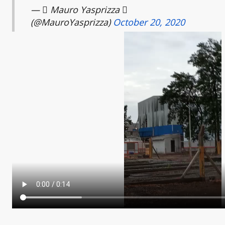
—  Mauro Yasprizza 
(@MauroYasprizza)
October 20, 2020