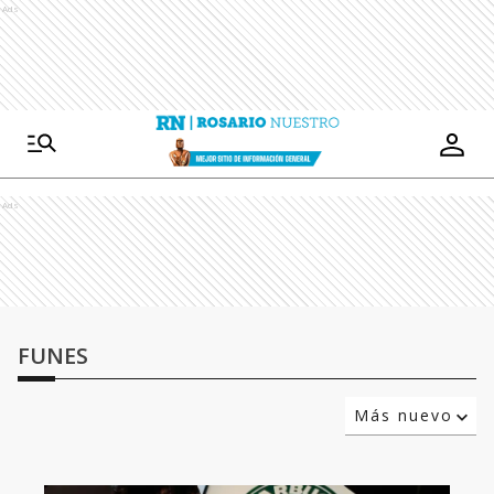
Ads
Ads
FUNES
Más nuevo
Relevancia
Más antiguo