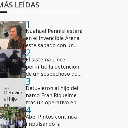
MÁS LEÍDAS
1
Nuahuel Pennisi estará
en el Invencible Arena
este sábado con un
2
show gratuito
El sistema Lince
permitió la detención
de un sospechoso que
3
participó de un robo
millonario en la zona
Detuvieron al hijo del
oeste de Rosario
narco Fran Riquelme
tras un operativo en
4
los Condominios del
Alto
Abel Pintos continúa
impulsando la