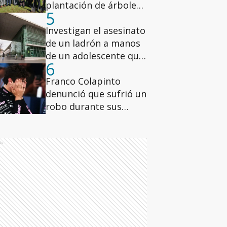
plantación de árboles
5
de nuez pecán en los
hospitales de la ciudad
Investigan el asesinato
de Buenos Aires
de un ladrón a manos
de un adolescente que
6
lo atacó con un
cuchillo en el cuello en
Franco Colapinto
zona oeste
denunció que sufrió un
robo durante sus
vacaciones en Italia
ds