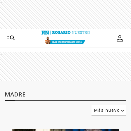
Ads
Ads
MADRE
Más nuevo
Relevancia
Más antiguo