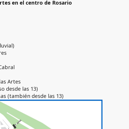
tes en el centro de Rosario
uvial)
res
Cabral
las Artes
so desde las 13)
as (también desde las 13)