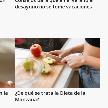
ión
Consejos para que en el verano el
desayuno no se tome vacaciones
n la
¿De qué se trata la Dieta de la
Manzana?