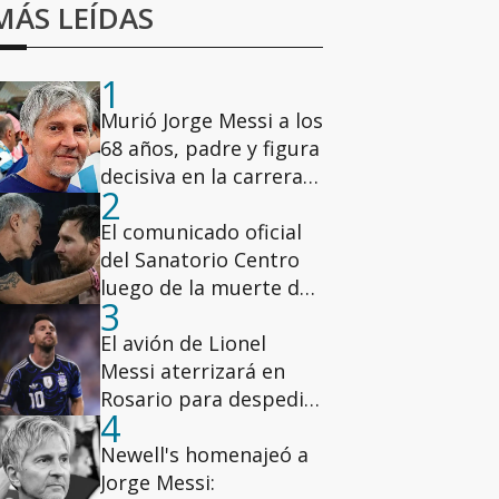
MÁS LEÍDAS
1
Murió Jorge Messi a los
68 años, padre y figura
decisiva en la carrera
2
de Lionel
El comunicado oficial
del Sanatorio Centro
luego de la muerte de
3
Jorge Messi
El avión de Lionel
Messi aterrizará en
Rosario para despedir
4
a su padre
Newell's homenajeó a
Jorge Messi: