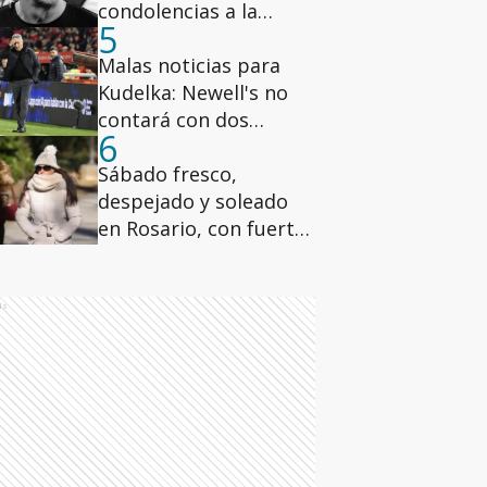
condolencias a la
5
familia y banderas a
media asta
Malas noticias para
Kudelka: Newell's no
contará con dos
6
titulares ante Defensa
y Justicia
Sábado fresco,
despejado y soleado
en Rosario, con fuertes
ráfagas de viento
ds