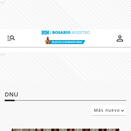
Ads
Ads
DNU
Más nuevo
Relevancia
Más antiguo