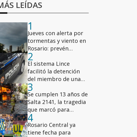
MÁS LEÍDAS
1
Jueves con alerta por
tormentas y viento en
Rosario: prevén
2
ráfagas de hasta 78
km/h
El sistema Lince
facilitó la detención
del miembro de una
3
banda narco vinculada
a Lichi Romero
Se cumplen 13 años de
Salta 2141, la tragedia
que marcó para
4
siempre a Rosario
Rosario Central ya
tiene fecha para