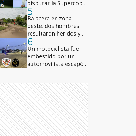
disputar la Supercopa
5
Internacional ante
Estudiantes
Balacera en zona
oeste: dos hombres
resultaron heridos y
6
uno fue hospitalizado
Un motociclista fue
embestido por un
automovilista escapó
en zona sudoeste
ds