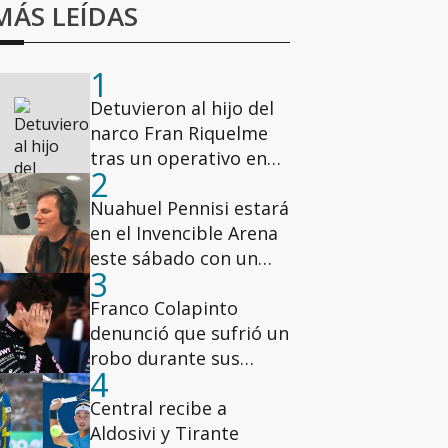
MÁS LEÍDAS
1
Detuvieron al hijo del
narco Fran Riquelme
tras un operativo en
2
los Condominios del
Alto
Nuahuel Pennisi estará
en el Invencible Arena
este sábado con un
3
show gratuito
Franco Colapinto
denunció que sufrió un
robo durante sus
4
vacaciones en Italia
Central recibe a
Aldosivi y Tirante