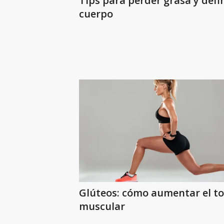
Tips para perder grasa y defin
cuerpo
Glúteos: cómo aumentar el t
muscular