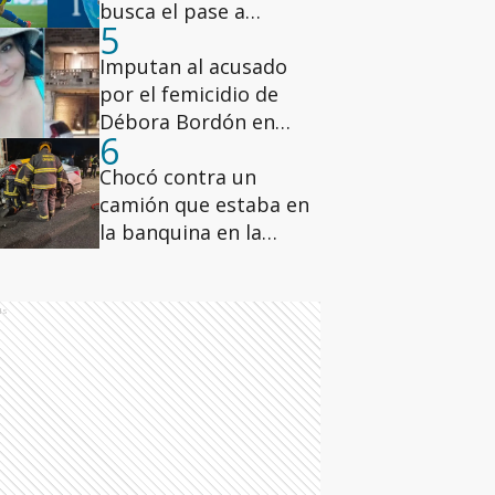
busca el pase a
5
octavos en el M1000 de
Montreal: la agenda
Imputan al acusado
deportiva de este
por el femicidio de
viernes
Débora Bordón en
6
Rosario
Chocó contra un
camión que estaba en
la banquina en la
autopista Rosario-
Santa Fe y quedó
internado
ds