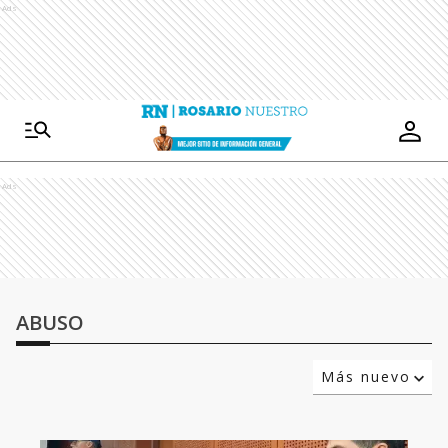
Ads
Ads
ABUSO
Más nuevo
Relevancia
Más antiguo